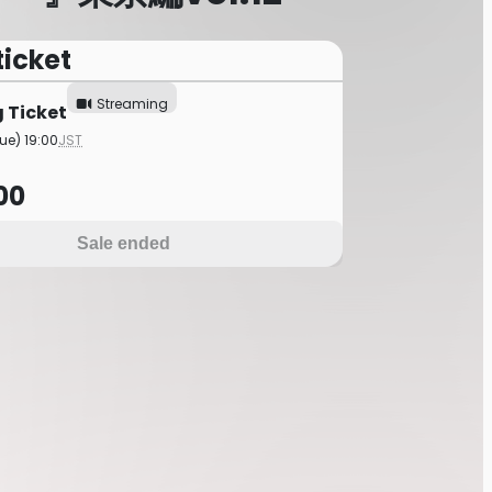
ticket
Streaming
 Ticket
ue) 19:00
JST
00
Sale ended