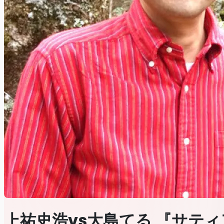
上祐史浩vs大島てる 『サティ