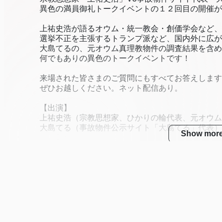
異色の満員御礼トークイベントの１２回目の開催が
上祐史浩が語るオウム・統一教会・創価学会など、
選挙不正を主張するトランプ派など、国内外に広が
大島てるの、元オウム真理教物件の調査結果を含め
何でもありの異色のトークイベントです！
来場された皆さまのご質問にもすべてお答えします
ぜひお越しください。ネット配信あり。
【出演】
上祐史浩（宗教思想家、ひかりの輪代表、元オウム
大島てる（事故物件公示サイト「大島てる」代表）
Show mor
Important general notes on streaming
Zaiko recommended device environment
Zaiko recommended network communication environme